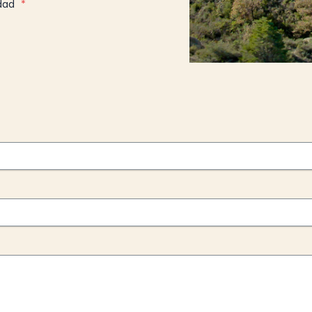
idad
*